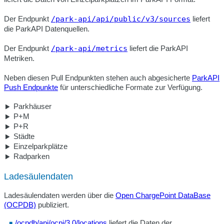
Der Endpunkt
/park-api/api/public/v3/sources
liefert
die ParkAPI Datenquellen.
Der Endpunkt
/park-api/metrics
liefert die ParkAPI
Metriken.
Neben diesen Pull Endpunkten stehen auch abgesicherte
ParkAPI
Push Endpunkte
für unterschiedliche Formate zur Verfügung.
Parkhäuser
P+M
P+R
Städte
Einzelparkplätze
Radparken
Ladesäulendaten
Ladesäulendaten werden über die
Open ChargePoint DataBase
(OCPDB)
publiziert.
/ocpdb/api/ocpi/3.0/locations
liefert die Daten der