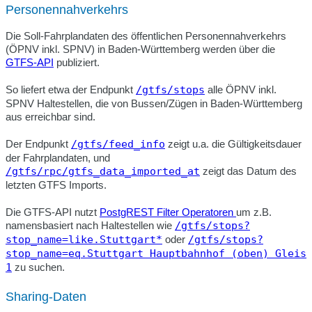
Personennahverkehrs
Die Soll-Fahrplandaten des öffentlichen Personennahverkehrs
(ÖPNV inkl. SPNV) in Baden-Württemberg werden über die
GTFS-API
publiziert.
So liefert etwa der Endpunkt
/gtfs/stops
alle ÖPNV inkl.
SPNV Haltestellen, die von Bussen/Zügen in Baden-Württemberg
aus erreichbar sind.
Der Endpunkt
/gtfs/feed_info
zeigt u.a. die Gültigkeitsdauer
der Fahrplandaten, und
/gtfs/rpc/gtfs_data_imported_at
zeigt das Datum des
letzten GTFS Imports.
Die GTFS-API nutzt
PostgREST Filter Operatoren
um z.B.
namensbasiert nach Haltestellen wie
/gtfs/stops?
stop_name=like.Stuttgart*
oder
/gtfs/stops?
stop_name=eq.Stuttgart Hauptbahnhof (oben) Gleis
1
zu suchen.
Sharing-Daten