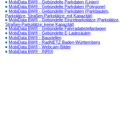
MobiData BW® - Gebündelte Parkdaten (Linien)
MobiData BW® - Gebündelte Parkdaten (Polygone)
MobiData BW® - Gebündelte Parkdaten (Parkbauten,
Parkplätze, Straßen-Parkplätze: mit Kapazität)
MobiData BW® - Gebündelte Einzelparkplätze (Parkplätze,
Straßen-Parkplätze: keine Kapazität)
MobiData BW® - Gebündelte Fahrradabstellanlagen
MobiData BW® - Gebündelte E-Ladesäulen
MobiData BW® - Baustellen
MobiData BW® - RadNETZ Baden-Württemberg
MobiData BW® - Webcam-Bilder
MobiData BW® - INRIX