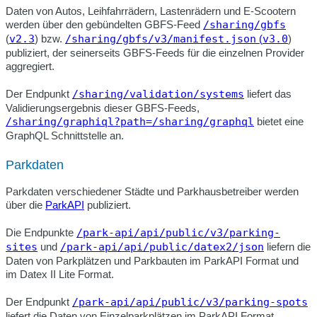
Daten von Autos, Leihfahrrädern, Lastenrädern und E-Scootern
werden über den gebündelten GBFS-Feed
/sharing/gbfs
(
v2.3
) bzw.
/sharing/gbfs/v3/manifest.json
(
v3.0
)
publiziert, der seinerseits GBFS-Feeds für die einzelnen Provider
aggregiert.
Der Endpunkt
/sharing/validation/systems
liefert das
Validierungsergebnis dieser GBFS-Feeds,
/sharing/graphiql?path=/sharing/graphql
bietet eine
GraphQL Schnittstelle an.
Parkdaten
Parkdaten verschiedener Städte und Parkhausbetreiber werden
über die
ParkAPI
publiziert.
Die Endpunkte
/park-api/api/public/v3/parking-
sites
und
/park-api/api/public/datex2/json
liefern die
Daten von Parkplätzen und Parkbauten im ParkAPI Format und
im Datex II Lite Format.
Der Endpunkt
/park-api/api/public/v3/parking-spots
liefert die Daten von Einzelparkplätzen im ParkAPI Format.