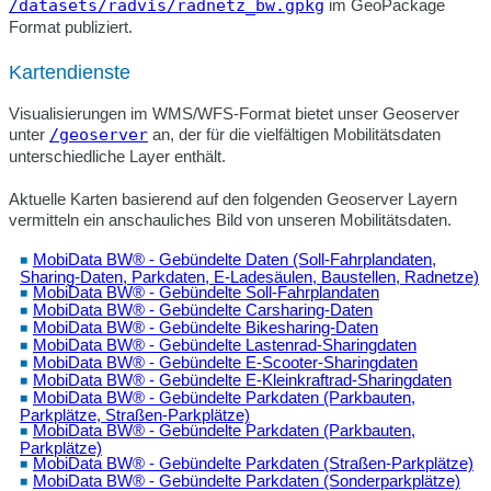
/datasets/radvis/radnetz_bw.gpkg
im GeoPackage
Format publiziert.
Kartendienste
Visualisierungen im WMS/WFS-Format bietet unser Geoserver
unter
/geoserver
an, der für die vielfältigen Mobilitätsdaten
unterschiedliche Layer enthält.
Aktuelle Karten basierend auf den folgenden Geoserver Layern
vermitteln ein anschauliches Bild von unseren Mobilitätsdaten.
MobiData BW® - Gebündelte Daten (Soll-Fahrplandaten,
Sharing-Daten, Parkdaten, E-Ladesäulen, Baustellen, Radnetze)
MobiData BW® - Gebündelte Soll-Fahrplandaten
MobiData BW® - Gebündelte Carsharing-Daten
MobiData BW® - Gebündelte Bikesharing-Daten
MobiData BW® - Gebündelte Lastenrad-Sharingdaten
MobiData BW® - Gebündelte E-Scooter-Sharingdaten
MobiData BW® - Gebündelte E-Kleinkraftrad-Sharingdaten
MobiData BW® - Gebündelte Parkdaten (Parkbauten,
Parkplätze, Straßen-Parkplätze)
MobiData BW® - Gebündelte Parkdaten (Parkbauten,
Parkplätze)
MobiData BW® - Gebündelte Parkdaten (Straßen-Parkplätze)
MobiData BW® - Gebündelte Parkdaten (Sonderparkplätze)