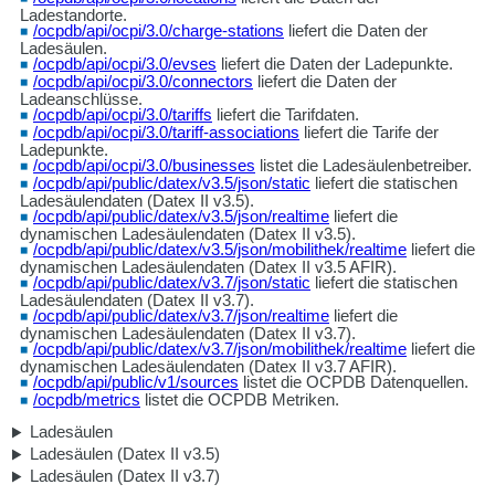
Ladestandorte.
/ocpdb/api/ocpi/3.0/charge-stations
liefert die Daten der
Ladesäulen.
/ocpdb/api/ocpi/3.0/evses
liefert die Daten der Ladepunkte.
/ocpdb/api/ocpi/3.0/connectors
liefert die Daten der
Ladeanschlüsse.
/ocpdb/api/ocpi/3.0/tariffs
liefert die Tarifdaten.
/ocpdb/api/ocpi/3.0/tariff-associations
liefert die Tarife der
Ladepunkte.
/ocpdb/api/ocpi/3.0/businesses
listet die Ladesäulenbetreiber.
/ocpdb/api/public/datex/v3.5/json/static
liefert die statischen
Ladesäulendaten (Datex II v3.5).
/ocpdb/api/public/datex/v3.5/json/realtime
liefert die
dynamischen Ladesäulendaten (Datex II v3.5).
/ocpdb/api/public/datex/v3.5/json/mobilithek/realtime
liefert die
dynamischen Ladesäulendaten (Datex II v3.5 AFIR).
/ocpdb/api/public/datex/v3.7/json/static
liefert die statischen
Ladesäulendaten (Datex II v3.7).
/ocpdb/api/public/datex/v3.7/json/realtime
liefert die
dynamischen Ladesäulendaten (Datex II v3.7).
/ocpdb/api/public/datex/v3.7/json/mobilithek/realtime
liefert die
dynamischen Ladesäulendaten (Datex II v3.7 AFIR).
/ocpdb/api/public/v1/sources
listet die OCPDB Datenquellen.
/ocpdb/metrics
listet die OCPDB Metriken.
Ladesäulen
Ladesäulen (Datex II v3.5)
Ladesäulen (Datex II v3.7)